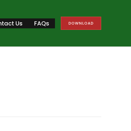
tact Us
FAQs
DOWNLOAD